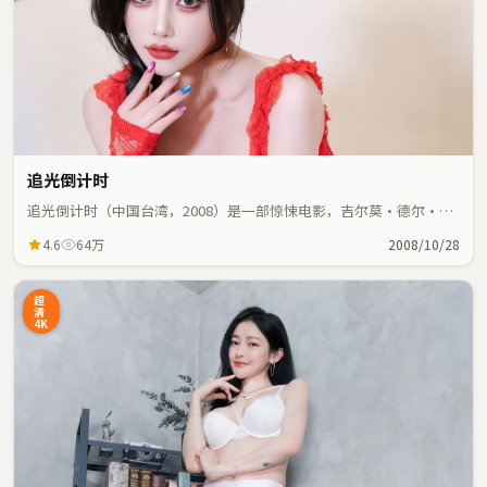
追光倒计时
追光倒计时（中国台湾，2008）是一部惊悚电影，吉尔莫·德尔·托
罗执导，刘亦菲、谭卓等主演；惊悚元素与人物命运紧密交织，节奏
4.6
64万
2008/10/28
紧凑。
超
清
4K