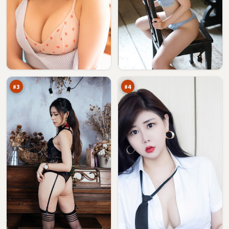
失
无
控
名
沉
远
93
93
默
征
万
万
者
#
3
#
4
逆
回
光
声
追
十
92
91