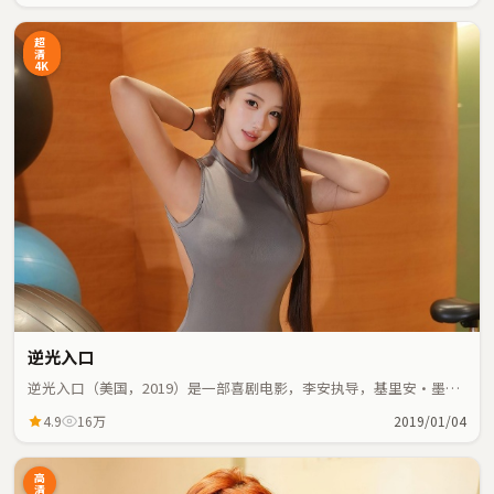
超
清
4K
逆光入口
逆光入口（美国，2019）是一部喜剧电影，李安执导，基里安·墨
菲、古天乐等主演；喜剧元素与人物命运紧密交织，节奏紧凑。
4.9
16万
2019/01/04
高
清