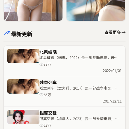
查看更多 →
最新更新
北风破晓
北风破晓（瑞典，2022）是一部犯罪电影，叶伟
信执导，玛丽昂·歌迪亚、汤姆·哈迪等主演；犯
33万
罪元素与人物命运紧密交织，节奏紧凑。
2022/01/01
残章列车
残章列车（意大利，2017）是一部战争电影，宫
崎骏执导，雷佳音、王凯等主演；战争元素与人物
65万
命运紧密交织，节奏紧凑。
2017/12/11
银翼交锋
银翼交锋（加拿大，2023）是一部爱情电影，叶
伟信执导，张子枫、梁家辉等主演；爱情元素与人
27万