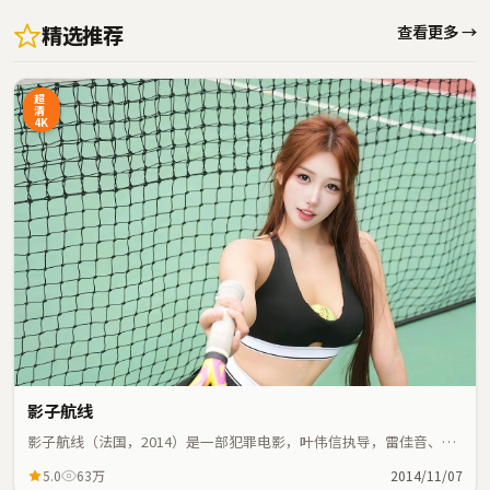
精选推荐
查看更多 →
超
清
4K
影子航线
影子航线（法国，2014）是一部犯罪电影，叶伟信执导，雷佳音、常
远等主演；犯罪元素与人物命运紧密交织，节奏紧凑。
5.0
63万
2014/11/07