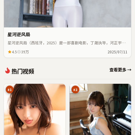
星河逆风局
星河逆风局（西班牙，2025）是一部喜剧电影，丁晟执导，河正宇、
赵丽颖等主演；喜剧元素与人物命运紧密交织，节奏紧凑。
4.5
39万
2025/07/11
边
狂
查看更多 →
热门视频
城
潮
默
倒
98
95
示
影
万
万
录
#
1
#
2