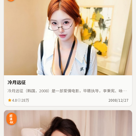
冷月远征
冷月远征（韩国，2008）是一部爱情电影，毕赣执导，李秉宪、咏梅
等主演；爱情元素与人物命运紧密交织，节奏紧凑。
4.8
28万
2008/12/27
超
清
4K