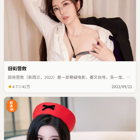
旧街营救
旧街营救（新西兰，2022）是一部悬疑电影，姜文执导，朱一龙、役
所广司等主演；悬疑元素与人物命运紧密交织，节奏紧凑。
4.7
41万
2022/09/21
超
清
4K