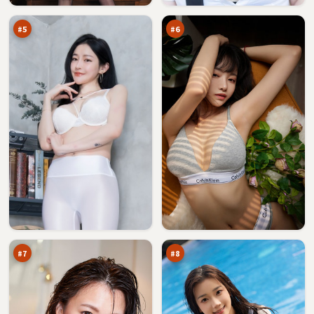
击
字
万
万
口
#
5
#
6
逆
焚
光
城
围
旁
89
87
猎
观
万
万
者
#
7
#
8