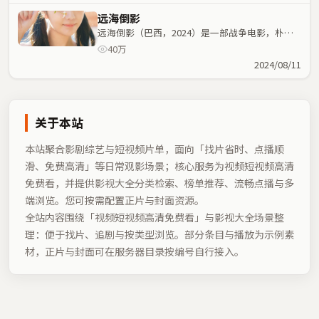
远海倒影
远海倒影（巴西，2024）是一部战争电影，朴赞
郁执导，金敏喜、谭卓等主演；战争元素与人物命
40万
运紧密交织，节奏紧凑。
2024/08/11
关于本站
本站聚合影剧综艺与短视频片单，面向「找片省时、点播顺
滑、免费高清」等日常观影场景；核心服务为视频短视频高清
免费看，并提供影视大全分类检索、榜单推荐、流畅点播与多
端浏览。您可按需配置正片与封面资源。
全站内容围绕「
视频短视频高清免费看
」与影视大全场景整
理：便于找片、追剧与按类型浏览。部分条目与播放为示例素
材，正片与封面可在服务器目录按编号自行接入。