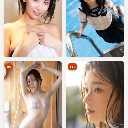
远
雨
海
巷
密
十
87
86
令
字
万
万
口
#
9
#
10