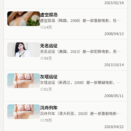
物命运紧密交织，节奏紧凑。
2023/02/16
虚空孤岛
虚空孤岛（韩国，2008）是一部喜剧电影，杜琪
峰执导，白宇、迪丽热巴等主演；喜剧元素与人物
14万
命运紧密交织，节奏紧凑。
2008/04/13
无名远征
无名远征（美国，2013）是一部犯罪电影，克里
斯托弗·诺兰执导，马丽、刘青云等主演；犯罪元
93万
素与人物命运紧密交织，节奏紧凑。
2013/10/14
灰塔远征
灰塔远征（新西兰，2008）是一部悬疑电影，北
野武执导，黄渤、基里安·墨菲等主演；悬疑元素
51万
与人物命运紧密交织，节奏紧凑。
2008/05/11
沉舟列车
沉舟列车（澳大利亚，2018）是一部喜剧电影，
杨德昌执导，葛优、常远等主演；喜剧元素与人物
79万
命运紧密交织，节奏紧凑。
2018/04/22